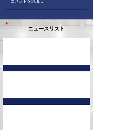
コメントを追加…
ニュースリスト
9月 予定表
7月予定表 訂正版①
8月 予定表