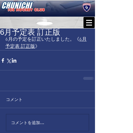
6月予定表 訂正版
6月の予定を訂正いたしました。《
6月
予定表 訂正版
》
コメント
コメントを追加…