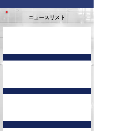
ニュースリスト
9月 予定表
7月予定表 訂正版①
8月 予定表