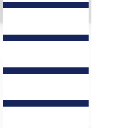
7月予定表 訂正版
6月予定表 訂正版①
7月 予定表
6月予定表 訂正版