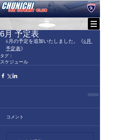
6月 予定表
6月の予定を追加いたしました。《
6月 
予定表
》
タグ：
スケジュール
コメント