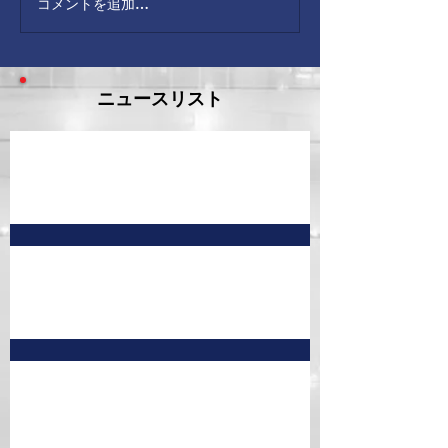
コメントを追加…
ニュースリスト
9月 予定表
7月予定表 訂正版①
8月 予定表