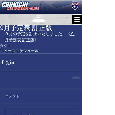
9月予定表 訂正版
９月の予定を訂正いたしました。《
９
月予定表 訂正版
》
タグ：
ニュース
スケジュール
コメント