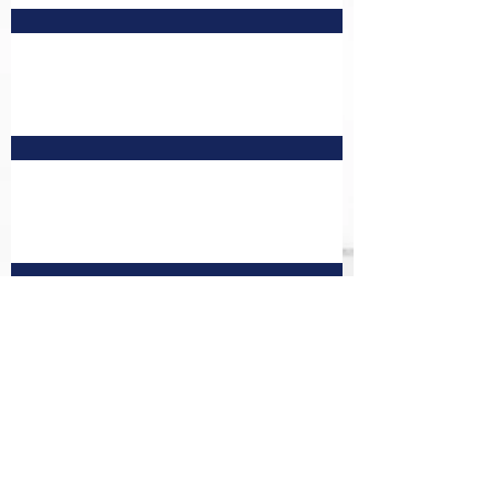
6月予定表 訂正版①
7月 予定表
6月予定表 訂正版
6月 予定表