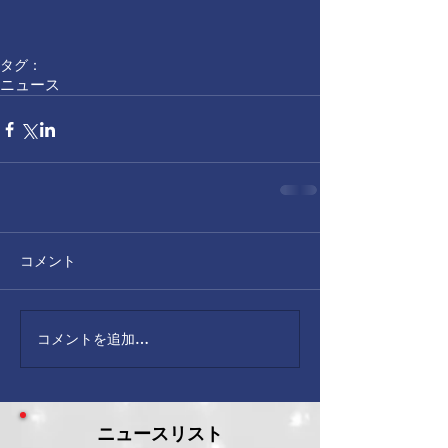
タグ：
ニュース
コメント
コメントを追加…
ニュースリスト