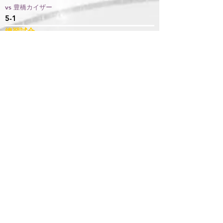
vs 豊橋カイザー
5-1
練習試合
2016.10.9
vs やまびこバスターズ
0-26
2016.10.9
vs 長野パルセイロ
5-3
さざなみサマーアイスホッケー交流戦２０１
６ 準優勝
2016.8.27
vs カイザーズジュニア
5-8
2016.8.27
vs 滋賀ジュニア
9-1
練習試合
2016.8.20