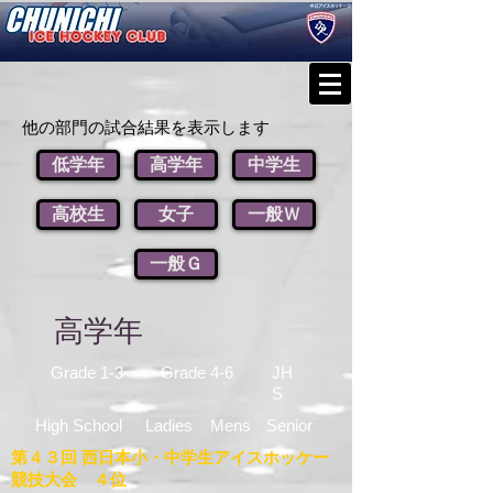
他の部門の試合結果を表示します
低学年
高学年
中学生
高校生
女子
一般Ｗ
一般Ｇ
高学年
Grade 1-3
Grade 4-6
JH
S
High School
Ladies
Mens
Senior
第４３回 西日本小・中学生アイスホッケー
競技大会 ４位