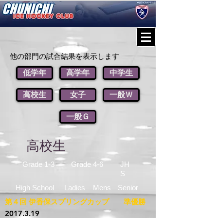
他の部門の試合結果を表示します
低学年
高学年
中学生
高校生
女子
一般Ｗ
一般Ｇ
高校生
Grade 1-3
Grade 4-6
JH
S
High School
Ladies
Mens
Senior
第４回 伊香保スプリングカップ 準優勝
2017.3.19