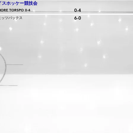
イスホッケー競技会
FIORE TORSPO 0-4
0-4
 ヒッツバックス
6-0