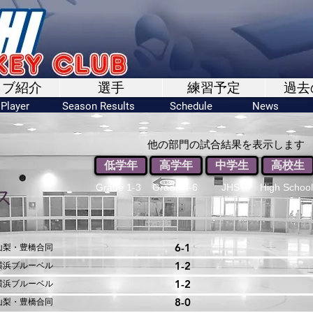
ラブ紹介
選手
練習予定
過去
Player
Season Results
Schedule
News
他の部門の試合結果を表示します
低学年
高学年
中学生
高校生
Grade 1-3
Grade 4-6
JHS
High School
ス
 山梨・豊橋合同
6-1
 横浜ブルーベル
1-2
 横浜ブルーベル
1-2
 山梨・豊橋合同
8-0