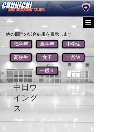
他の部門の試合結果を表示します
低学年
高学年
中学生
高校生
女子
一般Ｗ
一般Ｇ
中日ウ
イング
ス
Grade 1-3
Grade 4-6
JH
S